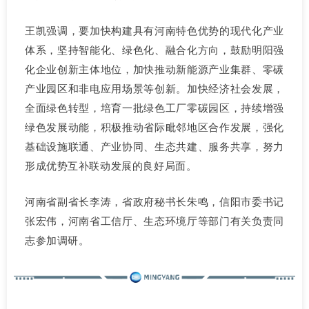
王凯强调，要加快构建具有河南特色优势的现代化产业
体系，坚持智能化、绿色化、融合化方向，鼓励明阳强
化企业创新主体地位，加快推动新能源产业集群、零碳
产业园区和非电应用场景等创新。加快经济社会发展，
全面绿色转型，培育一批绿色工厂零碳园区，持续增强
绿色发展动能，积极推动省际毗邻地区合作发展，强化
基础设施联通、产业协同、生态共建、服务共享，努力
形成优势互补联动发展的良好局面。
河南省副省长李涛，省政府秘书长朱鸣，信阳市委书记
张宏伟，河南省工信厅、生态环境厅等部门有关负责同
志参加调研。