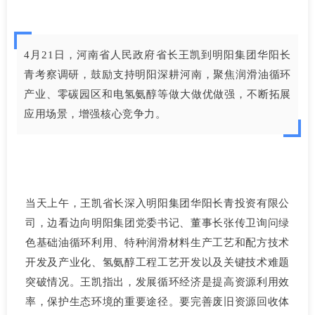
4月21日，河南省人民政府省长王凯到明阳集团华阳长
青考察调研，鼓励支持明阳深耕河南，聚焦润滑油循环
产业、零碳园区和电氢氨醇等做大做优做强，不断拓展
应用场景，增强核心竞争力。
当天上午，王凯省长深入明阳集团华阳长青投资有限公
司，边看边向明阳集团党委书记、董事长张传卫询问绿
色基础油循环利用、特种润滑材料生产工艺和配方技术
开发及产业化、氢氨醇工程工艺开发以及关键技术难题
突破情况。王凯指出，发展循环经济是提高资源利用效
率，保护生态环境的重要途径。要完善废旧资源回收体