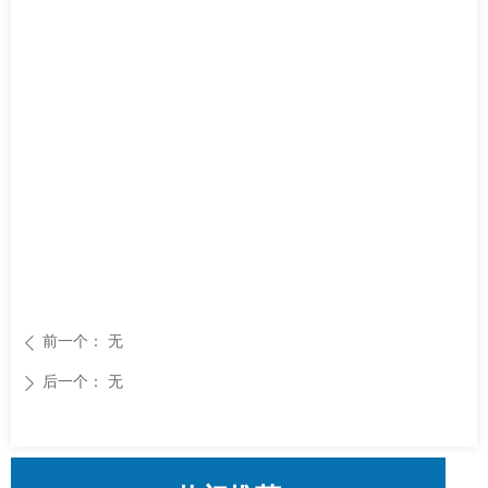
前一个：
无
ꄴ
后一个：
无
ꄲ