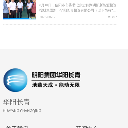
调研
8月10日，信阳市市委书记张宏伟到明阳新能源投资
控股集团旗下华阳长青投资有限公司（以下简称“华
阳长青”）调研
2025-08-12
넶
492
华阳长青
HUAYANG CHANGQING